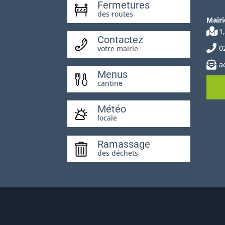
Fermetures
des routes
Mairi
1
Contactez
0
votre mairie
a
Menus
cantine
Météo
locale
Ramassage
des déchets