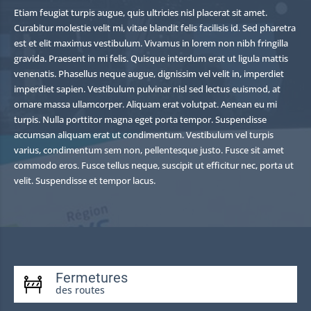
Etiam feugiat turpis augue, quis ultricies nisl placerat sit amet.
Curabitur molestie velit mi, vitae blandit felis facilisis id. Sed pharetra
est et elit maximus vestibulum. Vivamus in lorem non nibh fringilla
gravida. Praesent in mi felis. Quisque interdum erat ut ligula mattis
venenatis. Phasellus neque augue, dignissim vel velit in, imperdiet
imperdiet sapien. Vestibulum pulvinar nisl sed lectus euismod, at
ornare massa ullamcorper. Aliquam erat volutpat. Aenean eu mi
turpis. Nulla porttitor magna eget porta tempor. Suspendisse
accumsan aliquam erat ut condimentum. Vestibulum vel turpis
varius, condimentum sem non, pellentesque justo. Fusce sit amet
commodo eros. Fusce tellus neque, suscipit ut efficitur nec, porta ut
velit. Suspendisse et tempor lacus.
Fermetures
des routes