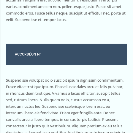
varius, condimentum sem non, pellentesque justo. Fusce sit amet
commodo eros. Fusce tellus neque, suscipit ut efficitur nec, porta ut
velit. Suspendisse et tempor lacus.
ACCORDÉON N1
Suspendisse volutpat odio suscipit ipsum dignissim condimentum.
Fusce vitae tristique ipsum. Phasellus sodales arcu et felis pulvinar,
in rhoncus diam tristique. Vivamus a lacus efficitur, suscipit tellus
sed, rutrum libero. Nulla quam odio, cursus accumsan ex a,
interdum luctus leo. Suspendisse scelerisque lorem erat, eu
interdum libero eleifend vitae. Etiam eget fringilla ante. Donec
convallis arcu a libero tempus, in cursus turpis facilisis. Praesent
consectetur in justo quis vestibulum. Aliquam pretium ex eu tellus
dignissim, at laoreet arcu porttitor. Vestibulum ante ipsum primis in