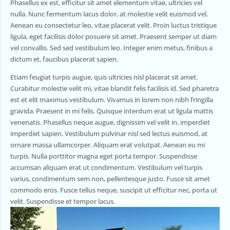
Phasellus ex est, efficitur sit amet elementum vitae, ultricies vel
nulla. Nunc fermentum lacus dolor, at molestie velit euismod vel.
Aenean eu consectetur leo, vitae placerat velit. Proin luctus tristique
ligula, eget facilisis dolor posuere sit amet. Praesent semper ut diam
vel convallis. Sed sed vestibulum leo. Integer enim metus, finibus a
dictum et, faucibus placerat sapien.
Etiam feugiat turpis augue, quis ultricies nisl placerat sit amet.
Curabitur molestie velit mi, vitae blandit felis facilisis id. Sed pharetra
est et elit maximus vestibulum. Vivamus in lorem non nibh fringilla
gravida. Praesent in mi felis. Quisque interdum erat ut ligula mattis
venenatis. Phasellus neque augue, dignissim vel velit in, imperdiet
imperdiet sapien. Vestibulum pulvinar nisl sed lectus euismod, at
ornare massa ullamcorper. Aliquam erat volutpat. Aenean eu mi
turpis. Nulla porttitor magna eget porta tempor. Suspendisse
accumsan aliquam erat ut condimentum. Vestibulum vel turpis
varius, condimentum sem non, pellentesque justo. Fusce sit amet
commodo eros. Fusce tellus neque, suscipit ut efficitur nec, porta ut
velit. Suspendisse et tempor lacus.