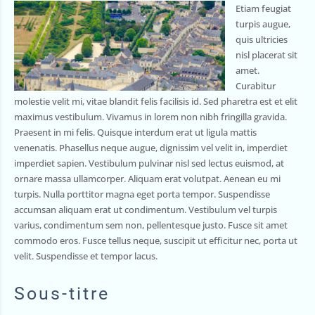
Etiam feugiat
turpis augue,
quis ultricies
nisl placerat sit
amet.
Curabitur
molestie velit mi, vitae blandit felis facilisis id. Sed pharetra est et elit
maximus vestibulum. Vivamus in lorem non nibh fringilla gravida.
Praesent in mi felis. Quisque interdum erat ut ligula mattis
venenatis. Phasellus neque augue, dignissim vel velit in, imperdiet
imperdiet sapien. Vestibulum pulvinar nisl sed lectus euismod, at
ornare massa ullamcorper. Aliquam erat volutpat. Aenean eu mi
turpis. Nulla porttitor magna eget porta tempor. Suspendisse
accumsan aliquam erat ut condimentum. Vestibulum vel turpis
varius, condimentum sem non, pellentesque justo. Fusce sit amet
commodo eros. Fusce tellus neque, suscipit ut efficitur nec, porta ut
velit. Suspendisse et tempor lacus.
Sous-titre