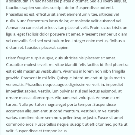
a sollicitudin. In hac habitasse platea dictumst. Sed eu libero aliquet,
faucibus sapien sodales, suscipit dolor. Suspendisse potenti.
Phasellus ex est, efficitur sit amet elementum vitae, ultricies vel
nulla. Nunc fermentum lacus dolor, at molestie velit euismod vel.
Aenean eu consectetur leo, vitae placerat velit. Proin luctus tristique
ligula, eget facilisis dolor posuere sit amet. Praesent semper ut diam
vel convallis. Sed sed vestibulum leo. Integer enim metus, finibus a
dictum et, faucibus placerat sapien.
Etiam feugiat turpis augue, quis ultricies nisl placerat sit amet.
Curabitur molestie velit mi, vitae blandit felis facilisis id. Sed pharetra
est et elit maximus vestibulum. Vivamus in lorem non nibh fringilla
gravida. Praesent in mi felis. Quisque interdum erat ut ligula mattis
venenatis. Phasellus neque augue, dignissim vel velit in, imperdiet
imperdiet sapien. Vestibulum pulvinar nisl sed lectus euismod, at
ornare massa ullamcorper. Aliquam erat volutpat. Aenean eu mi
turpis. Nulla porttitor magna eget porta tempor. Suspendisse
accumsan aliquam erat ut condimentum. Vestibulum vel turpis
varius, condimentum sem non, pellentesque justo. Fusce sit amet
commodo eros. Fusce tellus neque, suscipit ut efficitur nec, porta ut
velit. Suspendisse et tempor lacus.