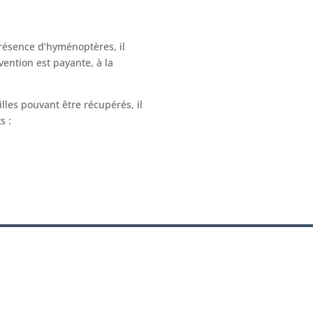
résence d’hyménoptères, il
vention est payante, à la
les pouvant être récupérés, il
s :