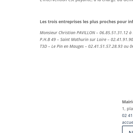
Les trois entreprises les plus proches pour i
Monsieur Christian PAVILLON – 06.85.51.31.12 
P.H.B 49 – Saint Mathurin sur Loire – 02.41.91.9
T3D – Le Pin en Mauges – 02.41.51.57.28.93 ou 0
Mairi
Fermetures
1, p
02 41
accue
des routes
N