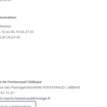
nformation:
à Saumur
0.16 ou 06.10.02.27.43
6.87.26.67.92
e de Fontevraud l’Abbaye
lace des Plantagenêts49590 FONTEVRAUD L’ABBAYE
 51 71 21
il-mairie.fontevraud@orange.fr
ous contacter