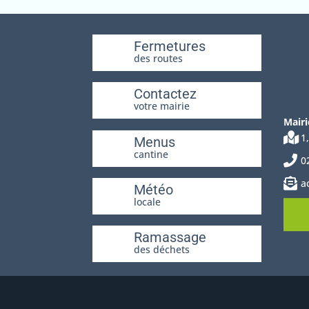
Fermetures
des routes
Contactez
votre mairie
Mairi
1
Menus
cantine
0
a
Météo
locale
Ramassage
des déchets