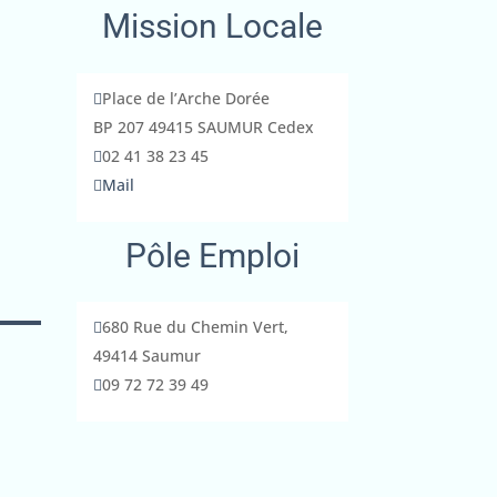
Mission Locale

Place de l’Arche Dorée
BP 207 49415 SAUMUR Cedex

02 41 38 23 45

Mail
Pôle Emploi

680 Rue du Chemin Vert,
49414 Saumur

09 72 72 39 49