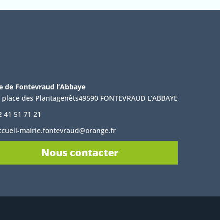
e de Fontevraud l’Abbaye
, place des Plantagenêts49590 FONTEVRAUD L’ABBAYE
2 41 51 71 21
ccueil-mairie.fontevraud@orange.fr
Nous contacter