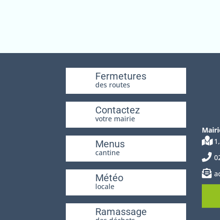
Fermetures
des routes
Contactez
votre mairie
Mairi
1
Menus
cantine
0
a
Météo
locale
Ramassage