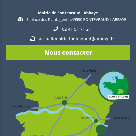
Mairie de Fontevraud l’Abbaye
1, place des Plantagenêts49590 FONTEVRAUD L’ABBAYE
02 41 51 71 21
accueil-mairie.fontevraud@orange.fr
Nous contacter