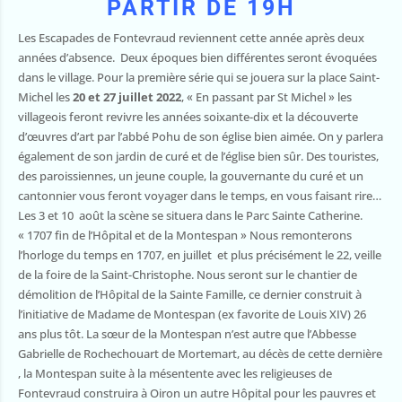
PARTIR DE 19H
Les Escapades de Fontevraud reviennent cette année après deux
années d’absence. Deux époques bien différentes seront évoquées
dans le village. Pour la première série qui se jouera sur la place Saint-
Michel les
20 et 27 juillet 2022
, « En passant par St Michel » les
villageois feront revivre les années soixante-dix et la découverte
d’œuvres d’art par l’abbé Pohu de son église bien aimée. On y parlera
également de son jardin de curé et de l’église bien sûr. Des touristes,
des paroissiennes, un jeune couple, la gouvernante du curé et un
cantonnier vous feront voyager dans le temps, en vous faisant rire…
Les 3 et 10 août la scène se situera dans le Parc Sainte Catherine.
« 1707 fin de l’Hôpital et de la Montespan » Nous remonterons
l’horloge du temps en 1707, en juillet et plus précisément le 22, veille
de la foire de la Saint-Christophe. Nous seront sur le chantier de
démolition de l’Hôpital de la Sainte Famille, ce dernier construit à
l’initiative de Madame de Montespan (ex favorite de Louis XIV) 26
ans plus tôt. La sœur de la Montespan n’est autre que l’Abbesse
Gabrielle de Rochechouart de Mortemart, au décès de cette dernière
, la Montespan suite à la mésentente avec les religieuses de
Fontevraud construira à Oiron un autre Hôpital pour les pauvres et