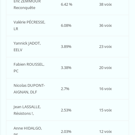
Eric ZEMMOUR
6.42 %
38 voix
Reconquête
Valérie PÉCRESSE,
6.08%
36 voix
LR
Yannick JADOT,
3.89%
23 voix
EELV
Fabien ROUSSEL,
3.38%
20 voix
PC
Nicolas DUPONT-
2.7%
16 voix
AIGNAN, DLF
Jean LASSALLE,
2.53%
15 voix
Résistons !,
Anne HIDALGO,
2.03%
12 voix
PS