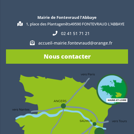
Mairie de Fontevraud l’Abbaye
1, place des Plantagenêts49590 FONTEVRAUD L’ABBAYE
02 41 51 71 21
accueil-mairie.fontevraud@orange.fr
Nous contacter