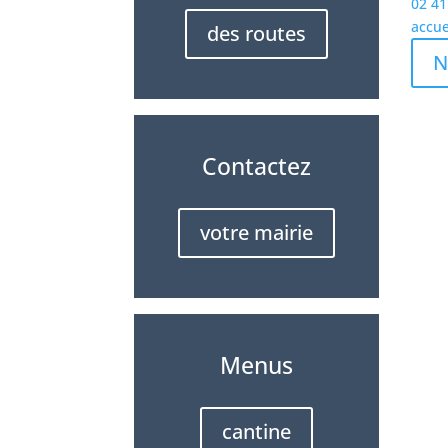
02 41
accue
des routes
N
Contactez
votre mairie
Menus
cantine