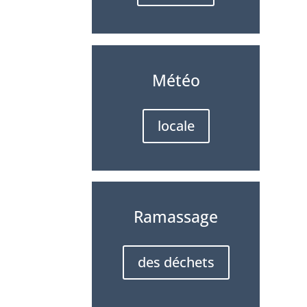
Météo
locale
Ramassage
des déchets