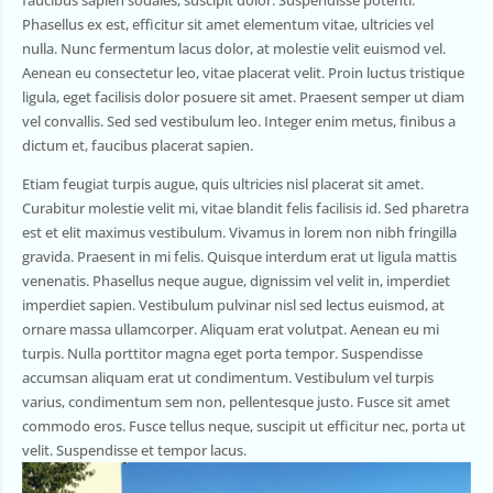
faucibus sapien sodales, suscipit dolor. Suspendisse potenti.
Phasellus ex est, efficitur sit amet elementum vitae, ultricies vel
nulla. Nunc fermentum lacus dolor, at molestie velit euismod vel.
Aenean eu consectetur leo, vitae placerat velit. Proin luctus tristique
ligula, eget facilisis dolor posuere sit amet. Praesent semper ut diam
vel convallis. Sed sed vestibulum leo. Integer enim metus, finibus a
dictum et, faucibus placerat sapien.
Etiam feugiat turpis augue, quis ultricies nisl placerat sit amet.
Curabitur molestie velit mi, vitae blandit felis facilisis id. Sed pharetra
est et elit maximus vestibulum. Vivamus in lorem non nibh fringilla
gravida. Praesent in mi felis. Quisque interdum erat ut ligula mattis
venenatis. Phasellus neque augue, dignissim vel velit in, imperdiet
imperdiet sapien. Vestibulum pulvinar nisl sed lectus euismod, at
ornare massa ullamcorper. Aliquam erat volutpat. Aenean eu mi
turpis. Nulla porttitor magna eget porta tempor. Suspendisse
accumsan aliquam erat ut condimentum. Vestibulum vel turpis
varius, condimentum sem non, pellentesque justo. Fusce sit amet
commodo eros. Fusce tellus neque, suscipit ut efficitur nec, porta ut
velit. Suspendisse et tempor lacus.