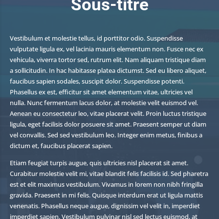
Sous-titre
Vestibulum et molestie tellus, id porttitor odio. Suspendisse
vulputate ligula ex, vel lacinia mauris elementum non. Fusce nec ex
vehicula, viverra tortor sed, rutrum elit. Nam aliquam tristique diam
a sollicitudin. In hac habitasse platea dictumst. Sed eu libero aliquet,
faucibus sapien sodales, suscipit dolor. Suspendisse potenti.
Phasellus ex est, efficitur sit amet elementum vitae, ultricies vel
nulla. Nunc fermentum lacus dolor, at molestie velit euismod vel.
Aenean eu consectetur leo, vitae placerat velit. Proin luctus tristique
ligula, eget facilisis dolor posuere sit amet. Praesent semper ut diam
vel convallis. Sed sed vestibulum leo. Integer enim metus, finibus a
dictum et, faucibus placerat sapien.
Etiam feugiat turpis augue, quis ultricies nisl placerat sit amet.
Curabitur molestie velit mi, vitae blandit felis facilisis id. Sed pharetra
est et elit maximus vestibulum. Vivamus in lorem non nibh fringilla
gravida. Praesent in mi felis. Quisque interdum erat ut ligula mattis
venenatis. Phasellus neque augue, dignissim vel velit in, imperdiet
imperdiet sapien. Vestibulum pulvinar nisl sed lectus euismod, at