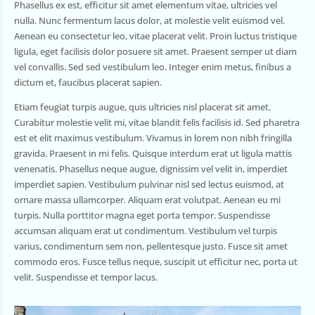
Phasellus ex est, efficitur sit amet elementum vitae, ultricies vel
nulla. Nunc fermentum lacus dolor, at molestie velit euismod vel.
Aenean eu consectetur leo, vitae placerat velit. Proin luctus tristique
ligula, eget facilisis dolor posuere sit amet. Praesent semper ut diam
vel convallis. Sed sed vestibulum leo. Integer enim metus, finibus a
dictum et, faucibus placerat sapien.
Etiam feugiat turpis augue, quis ultricies nisl placerat sit amet.
Curabitur molestie velit mi, vitae blandit felis facilisis id. Sed pharetra
est et elit maximus vestibulum. Vivamus in lorem non nibh fringilla
gravida. Praesent in mi felis. Quisque interdum erat ut ligula mattis
venenatis. Phasellus neque augue, dignissim vel velit in, imperdiet
imperdiet sapien. Vestibulum pulvinar nisl sed lectus euismod, at
ornare massa ullamcorper. Aliquam erat volutpat. Aenean eu mi
turpis. Nulla porttitor magna eget porta tempor. Suspendisse
accumsan aliquam erat ut condimentum. Vestibulum vel turpis
varius, condimentum sem non, pellentesque justo. Fusce sit amet
commodo eros. Fusce tellus neque, suscipit ut efficitur nec, porta ut
velit. Suspendisse et tempor lacus.