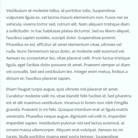
Vestibulum et molestie tellus, id porttitor odio. Suspendisse
vulputate ligula ex, vel lacinia mauris elementum non. Fusce nec ex
vehicula, viverra tortor sed, rutrum elit. Nam aliquam tristique diam
a sollicitudin. In hac habitasse platea dictumst. Sed eu libero aliquet,
faucibus sapien sodales, suscipit dolor. Suspendisse potenti.
Phasellus ex est, efficitur sit amet elementum vitae, ultricies vel
nulla. Nunc fermentum lacus dolor, at molestie velit euismod vel.
Aenean eu consectetur leo, vitae placerat velit. Proin luctus tristique
ligula, eget facilisis dolor posuere sit amet. Praesent semper ut diam
vel convallis. Sed sed vestibulum leo. Integer enim metus, finibus a
dictum et, faucibus placerat sapien.
Etiam feugiat turpis augue, quis ultricies nisl placerat sit amet.
Curabitur molestie velit mi, vitae blandit felis facilisis id. Sed pharetra
est et elit maximus vestibulum. Vivamus in lorem non nibh fringilla
gravida. Praesent in mi felis. Quisque interdum erat ut ligula mattis
venenatis. Phasellus neque augue, dignissim vel velit in, imperdiet
imperdiet sapien. Vestibulum pulvinar nisl sed lectus euismod, at
ornare massa ullamcorper. Aliquam erat volutpat. Aenean eu mi
turpis. Nulla porttitor magna eget porta tempor. Suspendisse