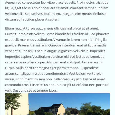
Aenean eu consectetur leo, vitae placerat velit. Proin luctus tristique
ligula, eget facilisis dolor posuere sit amet. Praesent semper ut diam
vel convallis. Sed sed vestibulum leo. Integer enim metus, finibus a
dictum et, faucibus placerat sapien.
Etiam feugiat turpis augue, quis ultricies nisl placerat sit amet.
Curabitur molestie velit mi, vitae blandit felis facilisis id. Sed pharetra
est et elit maximus vestibulum. Vivamus in lorem non nibh fringilla
gravida. Praesent in mi felis. Quisque interdum erat ut ligula mattis
venenatis. Phasellus neque augue, dignissim vel velit in, imperdiet
imperdiet sapien. Vestibulum pulvinar nisl sed lectus euismod, at
ornare massa ullamcorper. Aliquam erat volutpat. Aenean eu mi
turpis. Nulla porttitor magna eget porta tempor. Suspendisse
accumsan aliquam erat ut condimentum. Vestibulum vel turpis
varius, condimentum sem non, pellentesque justo. Fusce sit amet
commodo eros. Fusce tellus neque, suscipit ut efficitur nec, porta ut
velit. Suspendisse et tempor lacus.