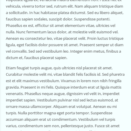
vehicula, viverra tortor sed, rutrum elit. Nam aliquam tristique diam
a sollicitudin. In hac habitasse platea dictumst. Sed eu libero aliquet,
faucibus sapien sodales, suscipit dolor. Suspendisse potenti.
Phasellus ex est, efficitur sit amet elementum vitae, ultricies vel
nulla. Nunc fermentum lacus dolor, at molestie velit euismod vel.
Aenean eu consectetur leo, vitae placerat velit. Proin luctus tristique
ligula, eget facilisis dolor posuere sit amet. Praesent semper ut diam
vel convallis. Sed sed vestibulum leo. Integer enim metus, finibus a
dictum et, faucibus placerat sapien.
Etiam feugiat turpis augue, quis ultricies nisl placerat sit amet.
Curabitur molestie velit mi, vitae blandit felis facilisis id. Sed pharetra
est et elit maximus vestibulum. Vivamus in lorem non nibh fringilla
gravida. Praesent in mi felis. Quisque interdum erat ut ligula mattis
venenatis. Phasellus neque augue, dignissim vel velit in, imperdiet
imperdiet sapien. Vestibulum pulvinar nisl sed lectus euismod, at
ornare massa ullamcorper. Aliquam erat volutpat. Aenean eu mi
turpis. Nulla porttitor magna eget porta tempor. Suspendisse
accumsan aliquam erat ut condimentum. Vestibulum vel turpis
varius, condimentum sem non, pellentesque justo. Fusce sit amet