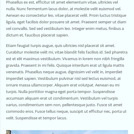
Phasellus ex est, efficitur sit amet elementum vitae, ultricies vel
nulla. Nunc fermentum lacus dolor, at molestie velit euismod vel.
Aenean eu consectetur leo, vitae placerat velit. Proin luctus tristique
ligula, eget facilisis dolor posuere sit amet. Praesent semper ut diam
vel convallis. Sed sed vestibulum leo. Integer enim metus, finibus a
dictum et, faucibus placerat sapien.
Etiam feugiat turpis augue, quis ultricies nisl placerat sit amet.
Curabitur molestie velit mi, vitae blandit felis facilisis id. Sed pharetra
est et elit maximus vestibulum. Vivamus in lorem non nibh fringilla
gravida. Praesent in mi felis. Quisque interdum erat ut ligula mattis
venenatis. Phasellus neque augue, dignissim vel velit in, imperdiet
imperdiet sapien. Vestibulum pulvinar nisl sed lectus euismod, at
ornare massa ullamcorper. Aliquam erat volutpat. Aenean eu mi
turpis. Nulla porttitor magna eget porta tempor. Suspendisse
accumsan aliquam erat ut condimentum. Vestibulum vel turpis
varius, condimentum sem non, pellentesque justo. Fusce sit amet
commodo eros. Fusce tellus neque, suscipit ut efficitur nec, porta ut
velit. Suspendisse et tempor lacus.