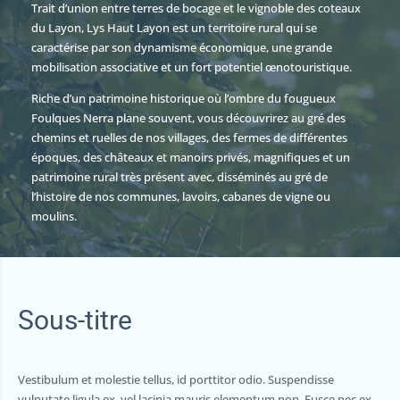
Trait d’union entre terres de bocage et le vignoble des coteaux
du Layon, Lys Haut Layon est un territoire rural qui se
caractérise par son dynamisme économique, une grande
mobilisation associative et un fort potentiel œnotouristique.
Riche d’un patrimoine historique où l’ombre du fougueux
Foulques Nerra plane souvent, vous découvrirez au gré des
chemins et ruelles de nos villages, des fermes de différentes
époques, des châteaux et manoirs privés, magnifiques et un
patrimoine rural très présent avec, disséminés au gré de
l’histoire de nos communes, lavoirs, cabanes de vigne ou
moulins.
Sous-titre
Vestibulum et molestie tellus, id porttitor odio. Suspendisse
vulputate ligula ex, vel lacinia mauris elementum non. Fusce nec ex