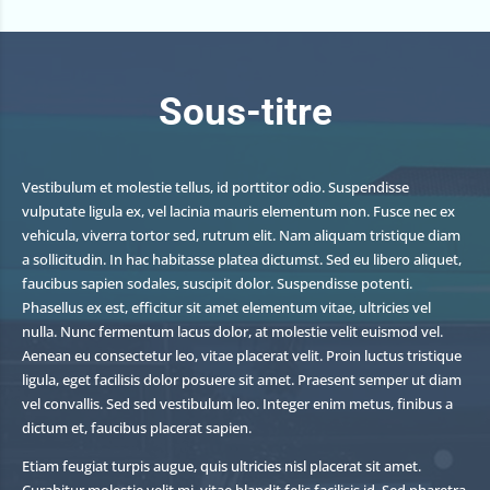
Sous-titre
Vestibulum et molestie tellus, id porttitor odio. Suspendisse
vulputate ligula ex, vel lacinia mauris elementum non. Fusce nec ex
vehicula, viverra tortor sed, rutrum elit. Nam aliquam tristique diam
a sollicitudin. In hac habitasse platea dictumst. Sed eu libero aliquet,
faucibus sapien sodales, suscipit dolor. Suspendisse potenti.
Phasellus ex est, efficitur sit amet elementum vitae, ultricies vel
nulla. Nunc fermentum lacus dolor, at molestie velit euismod vel.
Aenean eu consectetur leo, vitae placerat velit. Proin luctus tristique
ligula, eget facilisis dolor posuere sit amet. Praesent semper ut diam
vel convallis. Sed sed vestibulum leo. Integer enim metus, finibus a
dictum et, faucibus placerat sapien.
Etiam feugiat turpis augue, quis ultricies nisl placerat sit amet.
Curabitur molestie velit mi, vitae blandit felis facilisis id. Sed pharetra