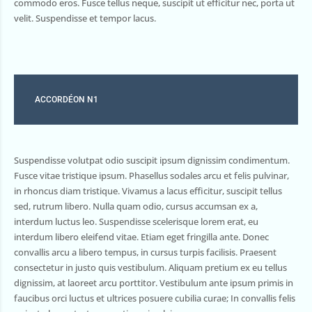
commodo eros. Fusce tellus neque, suscipit ut efficitur nec, porta ut
velit. Suspendisse et tempor lacus.
ACCORDÉON N1
Suspendisse volutpat odio suscipit ipsum dignissim condimentum.
Fusce vitae tristique ipsum. Phasellus sodales arcu et felis pulvinar,
in rhoncus diam tristique. Vivamus a lacus efficitur, suscipit tellus
sed, rutrum libero. Nulla quam odio, cursus accumsan ex a,
interdum luctus leo. Suspendisse scelerisque lorem erat, eu
interdum libero eleifend vitae. Etiam eget fringilla ante. Donec
convallis arcu a libero tempus, in cursus turpis facilisis. Praesent
consectetur in justo quis vestibulum. Aliquam pretium ex eu tellus
dignissim, at laoreet arcu porttitor. Vestibulum ante ipsum primis in
faucibus orci luctus et ultrices posuere cubilia curae; In convallis felis