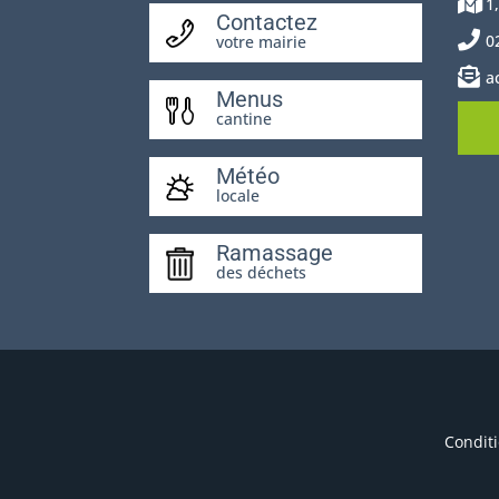
1
Contactez
0
votre mairie
a
Menus
cantine
Météo
locale
Ramassage
des déchets
Conditi