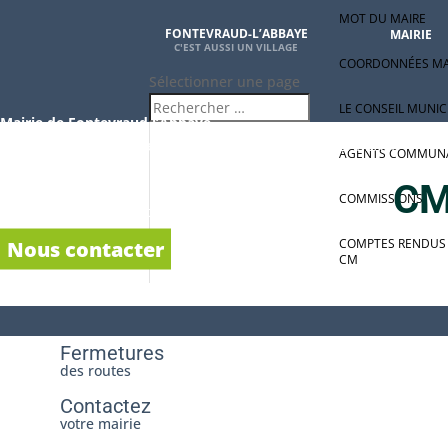
MOT DU MAIRE
FONTEVRAUD-L’ABBAYE
MAIRIE
COORDONNÉES MA
Sélectionner une page
LE CONSEIL MUNIC
Mairie de Fontevraud l’Abbaye
1, place des Plantagenêts49590 FONTEVRAUD L’ABBAYE
AGENTS COMMUN
02 41 51 71 21
CM
COMMISSIONS
accueil-mairie.fontevraud@orange.fr
COMPTES RENDUS
Nous contacter
CM
Fermetures
des routes
Contactez
votre mairie