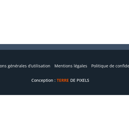
URBANISME
URGENCES
ons générales d’utilisation
Mentions légales
Politique de confide
Conception :
TERRE
DE PIXELS