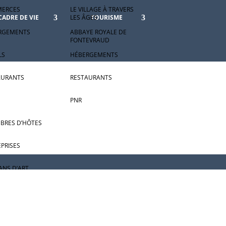
ERCES
LE VILLAGE À TRAVERS
LES ÂGES
CADRE DE VIE
TOURISME
RGEMENTS
ABBAYE ROYALE DE
FONTEVRAUD
LS
HÉBERGEMENTS
AURANTS
RESTAURANTS
PNR
BRES D’HÔTES
PRISES
ANS D’ART
CIATIONS
E ROYALE DE
EVRAUD