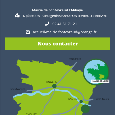
Mairie de Fontevraud l’Abbaye
1, place des Plantagenêts49590 FONTEVRAUD L’ABBAYE
02 41 51 71 21
accueil-mairie.fontevraud@orange.fr
Nous contacter