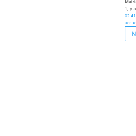
Mairi
Fermetures
1, p
02 41
accue
des routes
N
Contactez
votre mairie
Menus