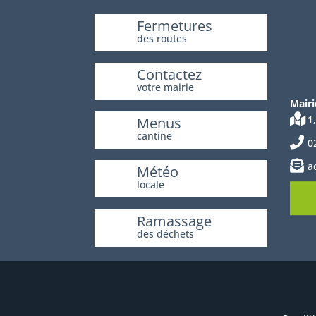
Fermetures
des routes
Contactez
votre mairie
Mairi
1
Menus
cantine
0
a
Météo
locale
Ramassage
des déchets