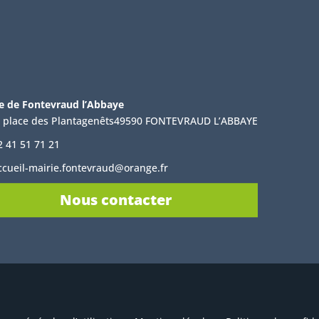
e de Fontevraud l’Abbaye
, place des Plantagenêts49590 FONTEVRAUD L’ABBAYE
2 41 51 71 21
ccueil-mairie.fontevraud@orange.fr
Nous contacter