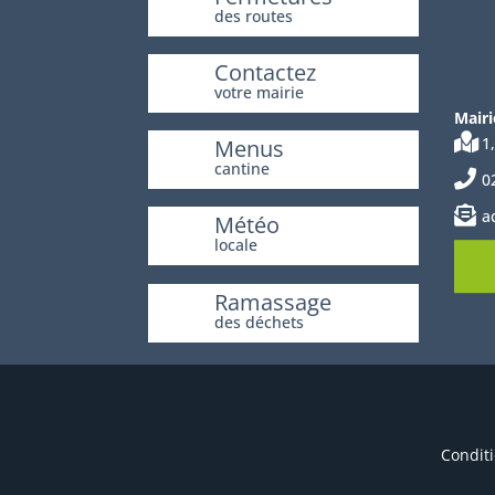
des routes
Contactez
votre mairie
Mairi
1
Menus
cantine
0
a
Météo
locale
Ramassage
des déchets
Conditi