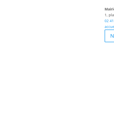
Mairi
Fermetures
1, p
02 41
accue
des routes
N
Contactez
votre mairie
Menus