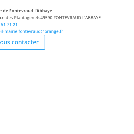
e de Fontevraud l’Abbaye
lace des Plantagenêts49590 FONTEVRAUD L’ABBAYE
 51 71 21
il-mairie.fontevraud@orange.fr
ous contacter